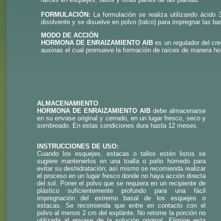
FORMULACIÓN:
La formulación se realiza utilizando ácido 
disolvente y se disuelve en polvo (talco) para impregnar las ba
MODO DE ACCIÓN
HORMONA DE ENRAIZAMIENTO AIB
es un regulador del cr
auxinas el cual promueve la formación de raíces de manera h
ALMACENAMIENTO
HORMONA DE ENRAIZAMIENTO AIB
debe almacenarse
en su envase original y cerrado, en un lugar fresco, seco y
sombreado. En estas condiciones dura hasta 12 meses.
INSTRUCCIONES DE USO:
Cuando los esquejes, estacas o tallos estén listos se
sugiere mantenerlos en una toalla o paño húmedo para
evitar su deshidratación; así mismo se recomienda realizar
el proceso en un lugar fresco donde no haya acción directa
del sol. Poner el polvo que se requiera en un recipiente de
plástico suficientemente profundo para una fácil
impregnación del extremo basal de los esquejes o
estacas. Se recomienda que entre en contacto con el
polvo al menos 2 cm del explánte. No retorne la porción no
utilizada al envase de la solución original. Elimine esta