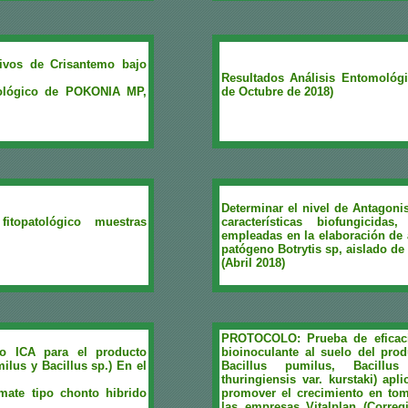
tivos de Crisantemo bajo
Resultados Análisis Entomológ
biológico de POKONIA MP,
de Octubre de 2018)
Determinar el nivel de Antagon
itopatológico muestras
características biofungicida
empleadas en la elaboración de
patógeno Botrytis sp, aislado de
(Abril 2018)
PROTOCOLO: Prueba de eficaci
ro ICA para el producto
bioinoculante al suelo del pro
lus y Bacillus sp.) En el
Bacillus pumilus, Bacillus
thuringiensis var. kurstaki) ap
omate tipo chonto hibrido
promover el crecimiento en to
las empresas Vitalplan (Corre