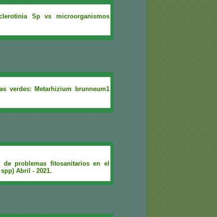
lerotinia Sp vs microorganismos
idas verdes: Metarhizium brunneum1
 de problemas fitosanitarios en el
spp) Abril - 2021.