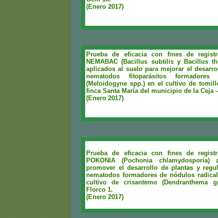
(Enero 2017)
Prueba de eficacia con fines de regist
NEMABAC (Bacillus subtilis y Bacillus thu
aplicados al suelo para mejorar el desarrol
nematodos fitoparásitos formadores
(Meloidogyne spp.) en el cultivo de tomill
finca Santa María del municipio de la Ceja 
(Enero 2017)
Prueba de eficacia con fines de regist
POKONIA (Pochonia chlamydosporia) a
promover el desarrollo de plantas y regu
nematodos formadores de nódulos radical
cultivo de crisantemo (Dendranthema gr
Florco 1.
(Enero 2017)