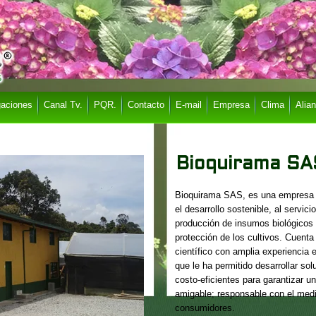
gaciones
Canal Tv.
PQR.
Contacto
E-mail
Empresa
Clima
Alia
Bioquirama SA
Bioquirama SAS, es una empresa
el desarrollo sostenible, al servici
producción de insumos biológicos 
protección de los cultivos. Cuent
científico con amplia experiencia e
que le ha permitido desarrollar so
costo-eficientes para garantizar u
amigable; responsable con el med
consumidores.