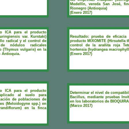
Medellín, vereda San José, fi
Rionegro (Antioquia)
(Enero 2017)
ro ICA para el producto
ringiensis var. Kurstaki)
Resultado: prueba de eficacia
lo radical y el control de
producto MIXOMITE (Hirsutella 
 de nódulos radicales
control de la arañita roja Te
o (Thymus vulgaris) en la
hortensia (hydrangea macrophyll
– Antioquia.
(Enero 2017)
ro ICA para el producto
Determinar el nivel de compatibi
plicado al suelo para
Bacillus, mediante pruebas Invi
lación de poblaciones de
en los laboratorios de BIOQUIR
es (Meloidogyne spp.) en
(Marzo 2017)
andiflorum) en la finca