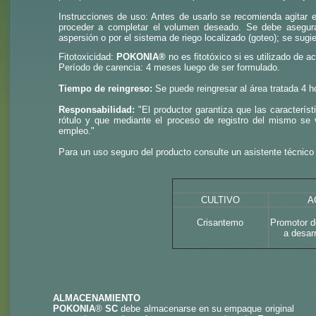
Instrucciones de uso: Antes de usarlo se recomienda agitar 
proceder a completar el volumen deseado. Se debe asegura
aspersión o por el sistema de riego localizado (goteo); se sugie
Fitotoxicidad:
POKONIA®
no es fitotóxico si es utilizado de 
Período de carencia: 4 meses luego de ser formulado.
Tiempo de reingreso:
Se puede reingresar al área tratada 4 h
Responsabilidad:
"El productor garantiza que las característ
rótulo y que mediante el proceso de registro del mismo se 
empleo."
Para un uso seguro del producto consulte un asistente técnico
CULTIVO
A
Crisantemo
Promotor d
a desarr
ALMACENAMIENTO
POKONIA
®
SC
debe almacenarse en su empaque original