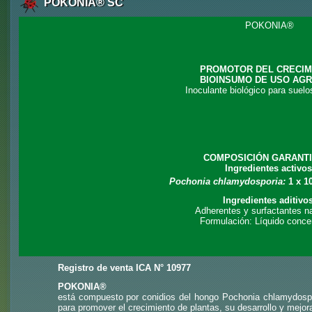
POKONIA® SC
POKONIA®
PROMOTOR DEL CRECIM
BIOINSUMO DE USO AGR
Inoculante biológico para suelo
COMPOSICIÓN GARANT
Ingredientes activos
Pochonia chlamydosporia:
1 x 1
Ingredientes aditivo
Adherentes y surfactantes na
Formulación: Líquido conce
Registro de venta ICA N° 10977
POKONIA
®
está compuesto por conidios del hongo Pochonia chlamydospor
para promover el crecimiento de plantas, su desarrollo y mejor