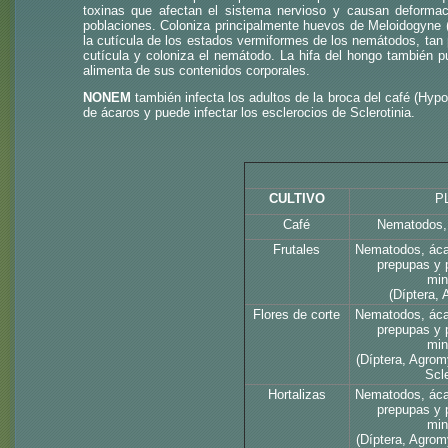
toxinas que afectan el sistema nervioso y causan deformac
poblaciones. Coloniza principalmente huevos de Meloidogyne (
la cutícula de los estados vermiformes de los nemátodos, tan 
cutícula y coloniza el nemátodo. La hifa del hongo también 
alimenta de sus contenidos corporales.
NONEM
también infecta los adultos de la broca del café (Hy
de ácaros y puede infectar los esclerocios de Sclerotinia.
CULTIVO
P
Café
Nematodos, 
Frutales
Nematodos, ácar
prepupas y 
min
(Díptera,
Flores de corte
Nematodos, ácar
prepupas y 
min
(Díptera, Agromy
Scle
Hortalizas
Nematodos, ácar
prepupas y 
min
(Díptera, Agromy