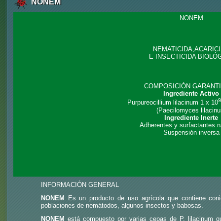
NONEM
NONEM
NEMATICIDA,ACARIC
E INSECTICIDA BIOLÓ
COMPOSICIÓN GARANT
Ingrediente Activo
Purpureocillium lilacinum 1 x 10
(Paecilomyces lilacinu
Ingrediente Inerte
Adherentes y surfactantes n
Suspensión inversa
INFORMACIÓN GENERAL
NONEM
Es un producto de uso agrícola que contiene conid
poblaciones de nemátodos, algunos insectos y babosas.
NONEM
está compuesto por varias cepas de P. lilacinum qu