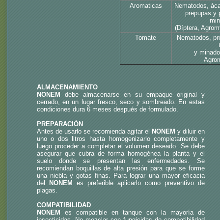
Aromaticas
Nematodos, ácar
prepupas y 
min
(Díptera, Agromy
Tomate
Nematodos, pr
y minado
Agrom
ALMACENAMIENTO
NONEM
debe almacenarse en su empaque original y
cerrado, en un lugar fresco, seco y sombreado. En estas
condiciones dura 6 meses después de formulado.
PREPARACIÓN
Antes de usarlo se recomienda agitar el
NONEM
y diluir en
uno o dos litros hasta homogenizarlo completamente y
luego proceder a completar el volumen deseado. Se debe
asegurar que cubra de forma homogénea la planta y el
suelo donde se presentan las enfermedades. Se
recomiendan boquillas de alta presión para que se forme
una niebla y gotas ﬁnas. Para lograr una mayor eficacia
del
NONEM
es preferible aplicarlo como preventivo de
plagas.
COMPATIBILIDAD
NONEM
es compatible en tanque con la mayoría de
insecticidas. No mezclar con fungicidas de compatibilidad