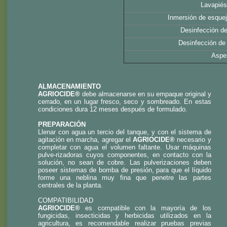
Lavapiés
Inmersión de esquej
Desinfección de
Desinfección de f
Asper
ALMACENAMIENTO
AGRIOCIDE®
debe almacenarse en su empaque original y
cerrado, en un lugar fresco, seco y sombreado. En estas
condiciones dura 12 meses después de formulado.
PREPARACIÓN
Llenar con agua un tercio del tanque, y con el sistema de
agitación en marcha, agregar el
AGRIOCIDE®
necesario y
completar con agua el volumen faltante. Usar máquinas
pulve-rizadoras cuyos componentes, en contacto con la
solución, no sean de cobre. Las pulverizaciones deben
poseer sistemas de bomba de presión, para que el líquido
forme una neblina muy fina que penetre las partes
centrales de la planta.
COMPATIBILIDAD
AGRIOCIDE®
es compatible con la mayoría de los
fungicidas, insecticidas y herbicidas utilizados en la
agricultura, es recomendable realizar pruebas previas