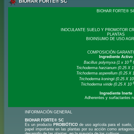
BIOHAR FORTE® SC
BIOHAR FORTE® S
INOCULANTE SUELO Y PROMOTOR CR
PLANTAS
BIOINSUMO DE USO AGR
COMPOSICIÓN GARANT
Ingrediente Activo
8
Bacillus polymyxa (1 x 10
U
Trichoderma harzianum (0.25 X 
Trichoderma asperellum (0.25 X 
Trichoderma koningii (0.25 X 1
Trichoderma viride (0.25 X 10
Ingrediente Inerte
Adherentes y surfactantes n
INFORMACIÓN GENERAL
BIOHAR FORTE® SC
Es un producto
PROBIÓTICO
de uso agrícola para el suelo,
papel importante en las plantas por su acción como antagoni
desarrollo de las plantas, en la mayoría de los cultivos.