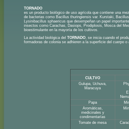
TORNADO
es un producto biológico de uso agrícola que contiene una mez
de bacterias como Bacillus thuringiensis var. Kurstaki, Bacillus 
Lysinibacillus sphaericus que desempeñan un papel importante 
insectos como Carachas, Dasiops, Prodiplosis, Mosca del Med
bioestimulante en la mayoría de los cultivos.
La actividad biológica del
TORNADO
, se inicia cuando el pro
formadoras de colonia se adhieren a la superficie del cuerpo 
CULTVO
Gulupa, Uchuva,
Phy
Maracuya
E
Nema
Papa
Mi
Aromáticas,
Min
medicinales y
condimentarías
Tomate de mesa
Carac