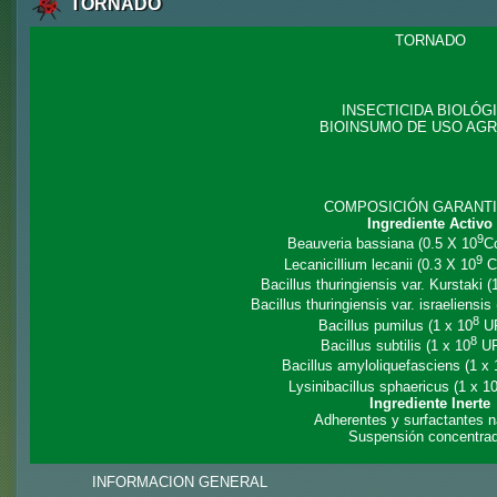
TORNADO
TORNADO
INSECTICIDA BIOLÓG
BIOINSUMO DE USO AGR
COMPOSICIÓN GARANT
Ingrediente Activo
9
Beauveria bassiana (0.5 X 10
C
9
Lecanicillium lecanii (0.3 X 10
C
Bacillus thuringiensis var. Kurstaki (
Bacillus thuringiensis var. israeliensis
8
Bacillus pumilus (1 x 10
U
8
Bacillus subtilis (1 x 10
UF
Bacillus amyloliquefasciens (1 x 
Lysinibacillus sphaericus (1 x 1
Ingrediente Inerte
Adherentes y surfactantes n
Suspensión concentra
INFORMACION GENERAL